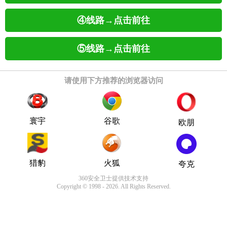
④线路→点击前往
⑤线路→点击前往
请使用下方推荐的浏览器访问
寰宇
谷歌
欧朋
猎豹
火狐
夸克
360安全卫士提供技术支持
Copyright © 1998 -
2026. All Rights Reserved.