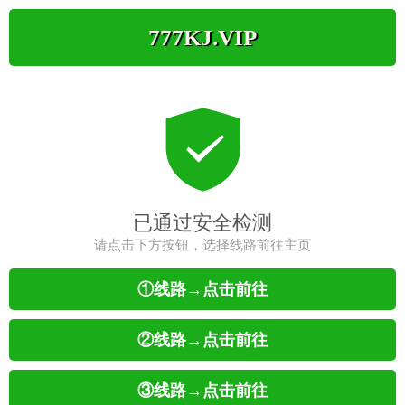
777KJ.VIP
已通过安全检测
请点击下方按钮，选择线路前往主页
①线路→点击前往
②线路→点击前往
③线路→点击前往